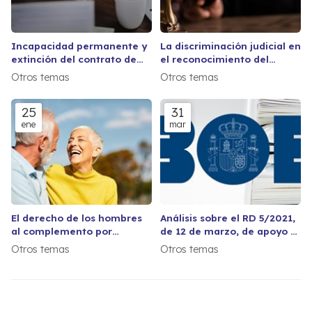
Incapacidad permanente y
La discriminación judicial en
extinción del contrato de
el reconocimiento del
trabajo. Novedades.
complemento por
Otros temas
Otros temas
maternidad a los hombres
pensionistas del régimen de
25
31
Clases Pasivas respecto a
ene
mar
los del Régimen de la
Seguridad Social.
El derecho de los hombres
Análisis sobre el RD 5/2021,
al complemento por
de 12 de marzo, de apoyo a
maternidad por aportación
la solvencia empresarial.
Otros temas
Otros temas
demográfica de las
pensiones de jubilación e
incapacidad en el régimen
de Clases Pasivas.