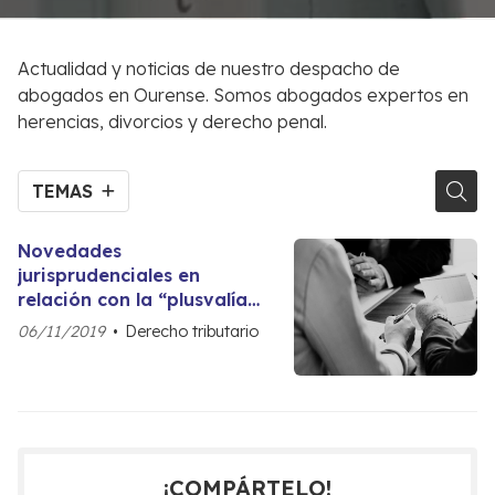
Actualidad y noticias de nuestro despacho de
abogados en Ourense. Somos abogados expertos en
herencias, divorcios y derecho penal.
TEMAS
Novedades
jurisprudenciales en
relación con la “plusvalía
municipal”: No se abona
06/11/2019
Derecho tributario
este impuesto si su
importe supera el valor de
la ganancia obtenida con
la transmisión.
¡COMPÁRTELO!