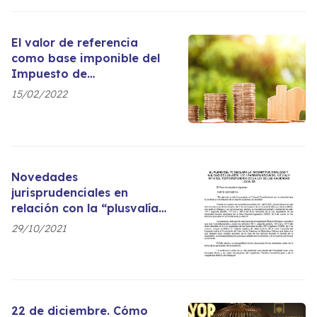
El valor de referencia
como base imponible del
Impuesto de
Transmisiones
15/02/2022
Patrimoniales y Actos
Jurídicos Documentados y
del Impuesto de
Sucesiones y Donaciones a
partir del 1 de enero de
Novedades
2022.
jurisprudenciales en
relación con la “plusvalía
municipal”: El Tribunal
29/10/2021
Constitucional declara la
nulidad e
inconstitucionalidad del
método de cálculo.
22 de diciembre. Cómo