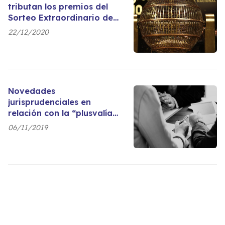
tributan los premios del
Sorteo Extraordinario de
Navidad de Lotería
22/12/2020
Nacional.
Novedades
jurisprudenciales en
relación con la “plusvalía
municipal”: No se abona
06/11/2019
este impuesto si su
importe supera el valor de
la ganancia obtenida con
la transmisión.
Acerca de la conocida
como “plusvalía
municipal”.
15/05/2017