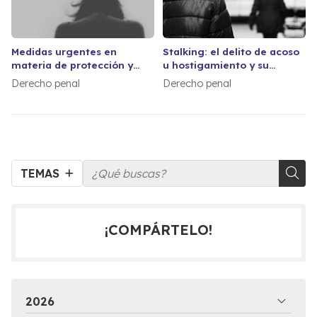
Medidas urgentes en
Stalking: el delito de acoso
materia de protección y
u hostigamiento y su
asistencia a las víctimas de
regulación en el Código
Derecho penal
Derecho penal
violencia de género en
Penal.
estado de alarma.
TEMAS
¡COMPÁRTELO!
2026