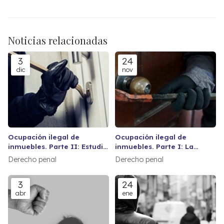
Noticias relacionadas
3
24
dic
nov
Ocupación ilegal de
Ocupación ilegal de
inmuebles. Parte II: Estudio
inmuebles. Parte I: La
de las distintas acciones
delimitación entre el delito
Derecho penal
Derecho penal
legales: vía penal.
de allanamiento de morada
y el delito de usurpación de
3
24
bienes inmuebles. Breve
abr
ene
análisis del concepto de
morada.